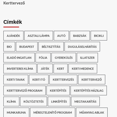
Kerttervező
Címkék
AJÁNDÉK
ASZTALI LÁMPA
AUTÓ
BABZSÁK
BICIKLI
BIO
BUDAPEST
BÉLTISZTÍTÁS
DUGULÁSELHÁRÍTÁS
ELADÓ INGATLAN
FÓLIA
GYEREKÜLÉS
ILLATSZER
INVERTERES KLÍMA
JÁTÉK
KERT
KERTI MEDENCE
KERTI TAVAK
KERTI TÓ
KERTTERVEZÉS
KERTTERVEZŐ
KERTTERVEZŐ PROGRAM
KERTÉPÍTÉS
KERTÉPÍTÉS HÁZILAG
KLÍMA
KÖLTÖZTETÉS
LINKÉPÍTÉS
MEGTAKARÍTÁS
MUNKARUHA
MÉREGTELENÍTŐ PROGRAM
MŰANYAG ABLAK