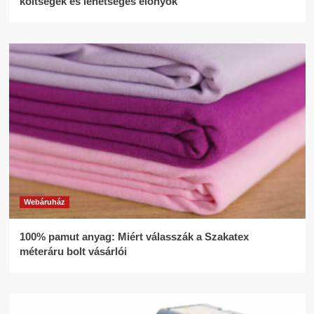
költségek és lehetséges előnyök
Webáruház
100% pamut anyag: Miért válasszák a Szakatex
méteráru bolt vásárlói