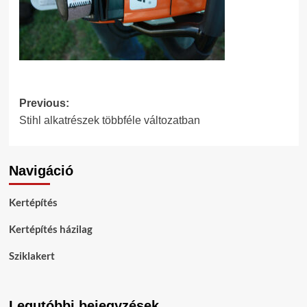
Post
Previous:
Stihl alkatrészek többféle változatban
navigation
Navigáció
Kertépítés
Kertépítés házilag
Sziklakert
Legutóbbi bejegyzések