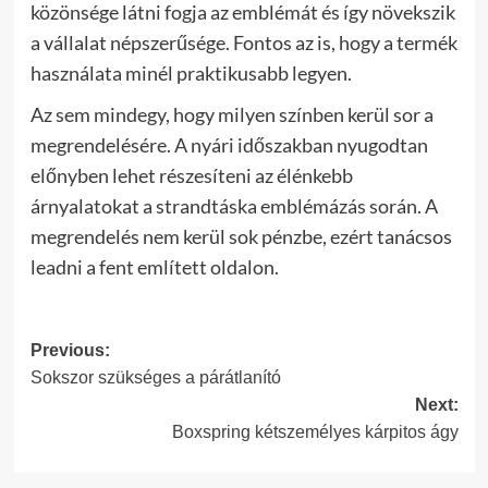
közönsége látni fogja az emblémát és így növekszik
a vállalat népszerűsége. Fontos az is, hogy a termék
használata minél praktikusabb legyen.
Az sem mindegy, hogy milyen színben kerül sor a
megrendelésére. A nyári időszakban nyugodtan
előnyben lehet részesíteni az élénkebb
árnyalatokat a strandtáska emblémázás során. A
megrendelés nem kerül sok pénzbe, ezért tanácsos
leadni a fent említett oldalon.
Post
Previous:
Sokszor szükséges a párátlanító
navigation
Next:
Boxspring kétszemélyes kárpitos ágy