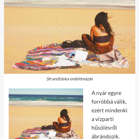
Strandtáska emblémázás
A nyár egyre
forróbbá válik,
ezért mindenki
a vízparti
hűsölésről
ábrándozik.