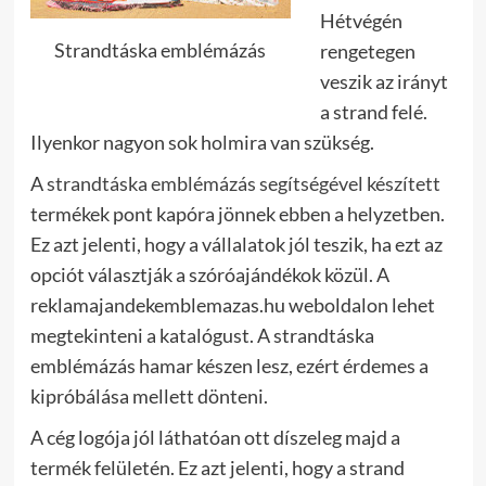
Hétvégén
Strandtáska emblémázás
rengetegen
veszik az irányt
a strand felé.
Ilyenkor nagyon sok holmira van szükség.
A
strandtáska emblémázás segítségével készített
termékek pont kapóra jönnek ebben a helyzetben.
Ez azt jelenti, hogy a vállalatok jól teszik, ha ezt az
opciót választják a szóróajándékok közül. A
reklamajandekemblemazas.hu weboldalon lehet
megtekinteni a katalógust. A strandtáska
emblémázás hamar készen lesz, ezért érdemes a
kipróbálása mellett dönteni.
A cég logója jól láthatóan ott díszeleg majd a
termék felületén. Ez azt jelenti, hogy a strand