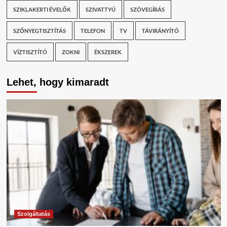
SZIKLAKERTI ÉVELŐK
SZIVATTYÚ
SZÖVEGÍRÁS
SZŐNYEGTISZTÍTÁS
TELEFON
TV
TÁVIRÁNYÍTÓ
VÍZTISZTÍTÓ
ZOKNI
ÉKSZEREK
Lehet, hogy kimaradt
Szolgáltatás