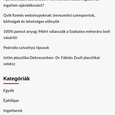
ingatlan-ajándékozást?
Qvik fizetés webshopoknak: bevezetési szempontok,
költségek és lehetséges előnyök
100% pamut anyag: Miért válasszák a Szakatex méteráru bolt
vásárlói
Pedrollo szivattyú típusok
Intim plasztika Debrecenben- Dr. Fábián Zsolt plasztikai
sebész
Kategóriák
Egyéb
Építőipar
Ingatlanok