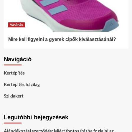
Vásárlás
Mire kell figyelni a gyerek cipők kiválasztásánál?
Navigáció
Kertépítés
Kertépítés házilag
Sziklakert
Legutóbbi bejegyzések
Ajándékozási szerződés: Miért fontos írásba foglalni az