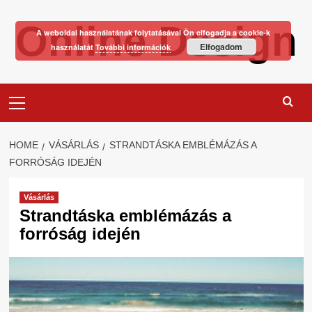
Skip
Online Design
to
A weboldal használatának folytatásával Ön elfogadja a cookie-k
content
Elfogadom
használatát
További információk
Primary
Menu
HOME
VÁSÁRLÁS
STRANDTÁSKA EMBLÉMÁZÁS A
FORRÓSÁG IDEJÉN
Vásárlás
Strandtáska emblémázás a
forróság idején