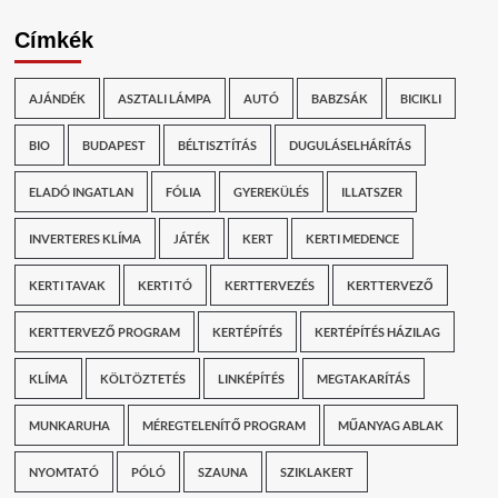
Címkék
AJÁNDÉK
ASZTALI LÁMPA
AUTÓ
BABZSÁK
BICIKLI
BIO
BUDAPEST
BÉLTISZTÍTÁS
DUGULÁSELHÁRÍTÁS
ELADÓ INGATLAN
FÓLIA
GYEREKÜLÉS
ILLATSZER
INVERTERES KLÍMA
JÁTÉK
KERT
KERTI MEDENCE
KERTI TAVAK
KERTI TÓ
KERTTERVEZÉS
KERTTERVEZŐ
KERTTERVEZŐ PROGRAM
KERTÉPÍTÉS
KERTÉPÍTÉS HÁZILAG
KLÍMA
KÖLTÖZTETÉS
LINKÉPÍTÉS
MEGTAKARÍTÁS
MUNKARUHA
MÉREGTELENÍTŐ PROGRAM
MŰANYAG ABLAK
NYOMTATÓ
PÓLÓ
SZAUNA
SZIKLAKERT