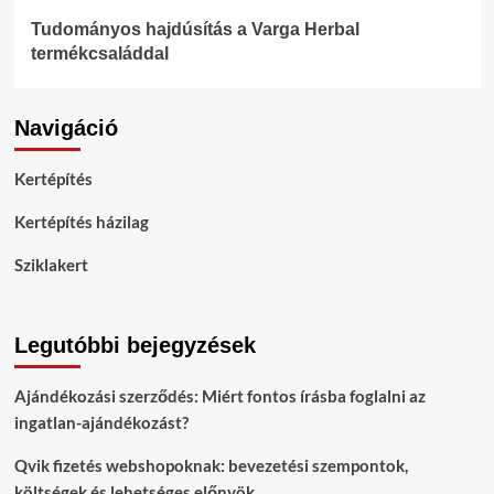
Tudományos hajdúsítás a Varga Herbal
termékcsaláddal
Navigáció
Kertépítés
Kertépítés házilag
Sziklakert
Legutóbbi bejegyzések
Ajándékozási szerződés: Miért fontos írásba foglalni az
ingatlan-ajándékozást?
Qvik fizetés webshopoknak: bevezetési szempontok,
költségek és lehetséges előnyök