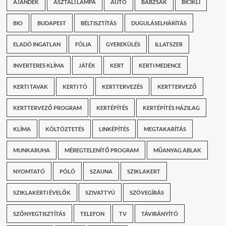
AJÁNDÉK
ASZTALI LÁMPA
AUTÓ
BABZSÁK
BICIKLI
BIO
BUDAPEST
BÉLTISZTÍTÁS
DUGULÁSELHÁRÍTÁS
ELADÓ INGATLAN
FÓLIA
GYEREKÜLÉS
ILLATSZER
INVERTERES KLÍMA
JÁTÉK
KERT
KERTI MEDENCE
KERTI TAVAK
KERTI TÓ
KERTTERVEZÉS
KERTTERVEZŐ
KERTTERVEZŐ PROGRAM
KERTÉPÍTÉS
KERTÉPÍTÉS HÁZILAG
KLÍMA
KÖLTÖZTETÉS
LINKÉPÍTÉS
MEGTAKARÍTÁS
MUNKARUHA
MÉREGTELENÍTŐ PROGRAM
MŰANYAG ABLAK
NYOMTATÓ
PÓLÓ
SZAUNA
SZIKLAKERT
SZIKLAKERTI ÉVELŐK
SZIVATTYÚ
SZÖVEGÍRÁS
SZŐNYEGTISZTÍTÁS
TELEFON
TV
TÁVIRÁNYÍTÓ