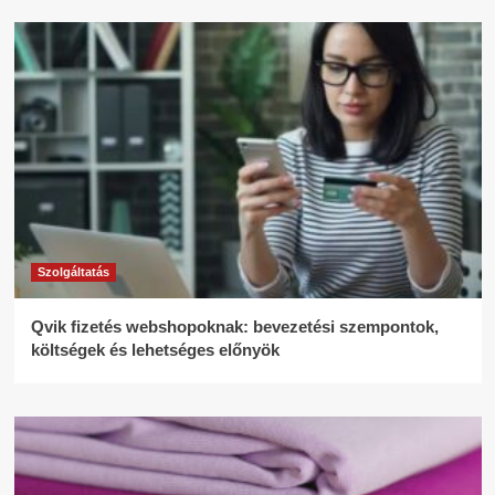
Szolgáltatás
Qvik fizetés webshopoknak: bevezetési szempontok,
költségek és lehetséges előnyök