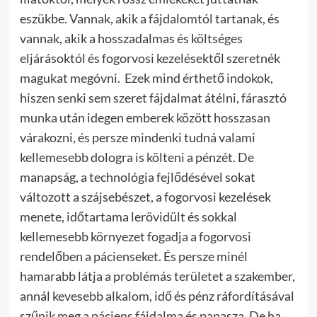
eszükbe. Vannak, akik a fájdalomtól tartanak, és
vannak, akik a hosszadalmas és költséges
eljárásoktól és fogorvosi kezelésektől szeretnék
magukat megóvni. Ezek mind érthető indokok,
hiszen senki sem szeret fájdalmat átélni, fárasztó
munka után idegen emberek között hosszasan
várakozni, és persze mindenki tudná valami
kellemesebb dologra is költeni a pénzét.
De
manapság, a technológia fejlődésével sokat
változott a szájsebészet, a fogorvosi kezelések
menete, időtartama lerövidült és sokkal
kellemesebb környezet fogadja a fogorvosi
rendelőben a pácienseket. És persze minél
hamarabb látja a problémás területet a szakember,
annál kevesebb alkalom, idő és pénz ráfordításával
szűnik meg a páciens fájdalma és panasza. De ha