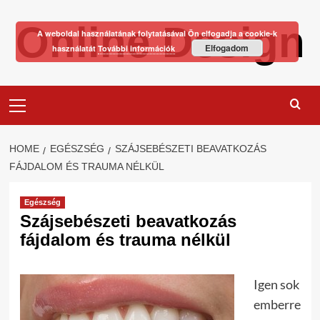
Skip
Online Design
to
A weboldal használatának folytatásával Ön elfogadja a cookie-k
content
Elfogadom
használatát
További információk
Primary
Menu
HOME
EGÉSZSÉG
SZÁJSEBÉSZETI BEAVATKOZÁS
FÁJDALOM ÉS TRAUMA NÉLKÜL
Egészség
Szájsebészeti beavatkozás
fájdalom és trauma nélkül
Igen sok
emberre