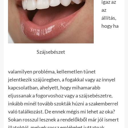
igaz az
az
állítás,
hogy ha
Szájsebészet
valamilyen probléma, kellemetlen tünet
jelentkezik szájüregben, a fogakkal vagy az ínnyel
kapcsolatban, ahelyett, hogy mihamarabb
eljussanak a fogorvoshoz vagy a szájsebészetre
,
inkább minél tovább szokták húzni a szakemberrel
való találkozást. De ennek mégis mi lehet az oka?
Sokan rosszul lesznek a rendelőkből már jól ismert
illatoktól, melyek rossz emlékeket juttatnak