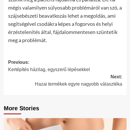
mégis valamilyen súlyosabb problémáról van szó, a
szájsebészeti beavatkozás lehet a megoldás, ami
segítségével csodákra képes a fogorvos és helyi
érzéstelenítés által, fájdalommentesen szüntetik
meg a problémát.
Post
Previous:
Kertépítés házilag, egyszerű lépésekkel
navigation
Next:
Hazai termékek egyre nagyobb választéka
More Stories