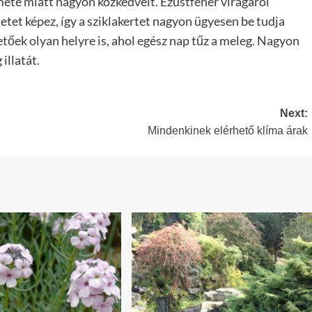
ete miatt nagyon közkedvelt. Ezüstfehér virágáról
etet képez, így a sziklakertet nagyon ügyesen be tudja
hetőek olyan helyre is, ahol egész nap tűz a meleg. Nagyon
illatát.
Next:
Mindenkinek elérhető klíma árak