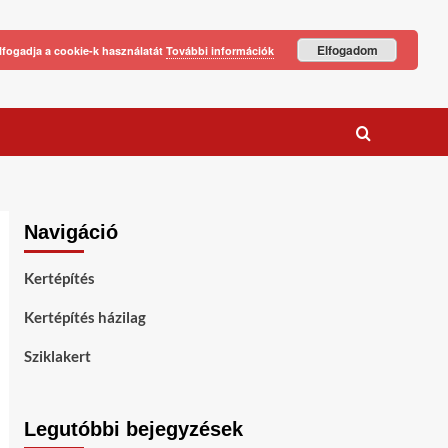
Elfogadom
lfogadja a cookie-k használatát
További információk
Navigáció
Kertépítés
Kertépítés házilag
Sziklakert
Legutóbbi bejegyzések