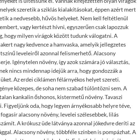
nyeket is ültessünk el. Vannak kifejezetten olyan virágok
amelyek szeretik a sziklás kialakításokat, éppen azért mert
etik a nedvesebb, hűvös helyeket. Nem kell feltétlenül
embert, vagy kertészt hívni, egyszerűen csak lapozzuk
g, hogy milyen virágok között tudunk válogatni. A
lakert nagy kedvence a hamvaska, amelyik jellegzetes
tszínű leveleiről azonnal felismerhető. Alacsony
serje. Igénytelen növény, így azok számára jó választás,
nek nincs mindennap idejük arra, hogy gondozzák a
jüket. Az erdei ciklámen félárnyékos helyet szereti.
génye közepes, de soha nem szabad túlöntözni sem.
A
talan kankalin őshonos, kistermetű növény. Tavaszi
i. Figyeljünk oda, hogy legyen árnyékosabb helyre téve,
fogasír alacsony növény, levelei szélesebbek, lilás
számít. A krókusz üde látványa azonnal jókedvre deríti az
sággal. Alacsony növény, többféle színben is pompázhat. A