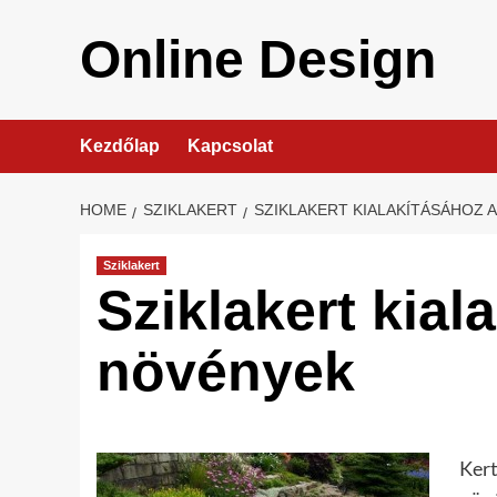
Skip
to
Online Design
content
Kezdőlap
Kapcsolat
HOME
SZIKLAKERT
SZIKLAKERT KIALAKÍTÁSÁHOZ 
Sziklakert
Sziklakert kial
növények
Kert