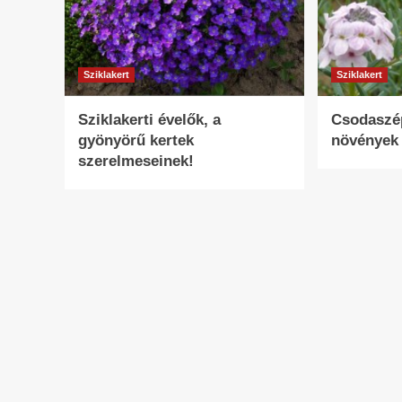
Sziklakert
Sziklakert
Sziklakerti évelők, a
Csodaszép
gyönyörű kertek
növények
szerelmeseinek!