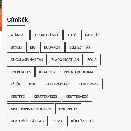
Címkék
AJÁNDÉK
ASZTALI LÁMPA
AUTÓ
BABZSÁK
BICIKLI
BIO
BUDAPEST
BÉLTISZTÍTÁS
DUGULÁSELHÁRÍTÁS
ELADÓ INGATLAN
FÓLIA
GYEREKÜLÉS
ILLATSZER
INVERTERES KLÍMA
JÁTÉK
KERT
KERTI MEDENCE
KERTI TAVAK
KERTI TÓ
KERTTERVEZÉS
KERTTERVEZŐ
KERTTERVEZŐ PROGRAM
KERTÉPÍTÉS
KERTÉPÍTÉS HÁZILAG
KLÍMA
KÖLTÖZTETÉS