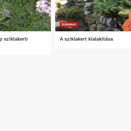
Sziklakert
 sziklakerti
A sziklakert kialakítása