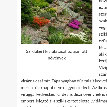
növé
is, 
szer
szak
végi
szik
ezüs
félc
Sziklakert kialakításához ajánlott
akik
növények
kert
Vízi
szár
virágnak számít. Tápanyagban dús talajt kedvel
mert a tűző napot nem nagyon kedveli. Az ikrás 
virággal kedveskedik. Ideális dísznövénynek is 
embert. Megtölti a sziklakertet élettel, vidám