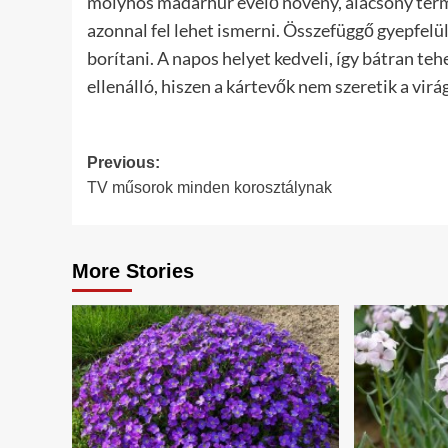
molyhos madárhúr évelő növény, alacsony term
azonnal fel lehet ismerni. Összefüggő gyepfelül
borítani. A napos helyet kedveli, így bátran te
ellenálló, hiszen a kártevők nem szeretik a virág 
Post
Previous:
TV műsorok minden korosztálynak
navigation
More Stories