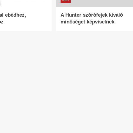
Kert
tal ebédhez,
A Hunter szórófejek kiváló
oz
minőséget képviselnek