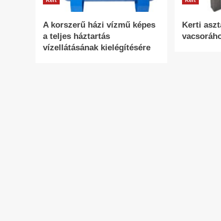
Kert
Kert
A korszerű házi vízmű képes
Kerti asz
a teljes háztartás
vacsoráh
vízellátásának kielégítésére