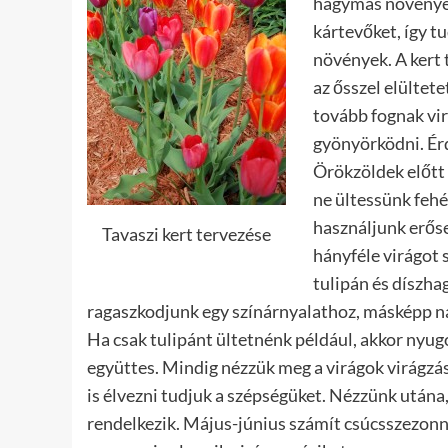
hagymás növényeke
kártevőket, így 
növények. A kert 
az ősszel elültet
tovább fognak vi
gyönyörködni.
Ér
Örökzöldek előtt 
ne ültessünk fehé
használjunk erőse
Tavaszi kert tervezése
hányféle virágot s
tulipán és díszha
ragaszkodjunk egy színárnyalathoz, másképp na
Ha csak tulipánt ültetnénk például, akkor nyugo
együttes. Mindig nézzük meg a virágok virágzási 
is élvezni tudjuk a szépségüket. Nézzünk utána
rendelkezik. Május-június számít csúcsszezonn