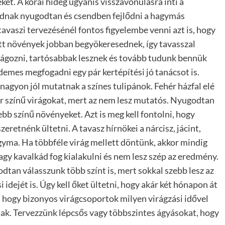
t. A korai hideg ugyanis visszavonulásra inti a
tudnak nyugodtan és csendben fejlődni a hagymás
tavaszi tervezésénél fontos figyelembe venni azt is, hogy
ett növények jobban begyökeresednek, így tavasszal
rágozni, tartósabbak lesznek és tovább tudunk bennük
demes megfogadni egy pár kertépítési jó tanácsot is.
nagyon jól mutatnak a színes tulipánok. Fehér házfal elé
r színű virágokat, mert az nem lesz mutatós. Nyugodtan
bb színű növényeket. Azt is meg kell fontolni, hogy
zeretnénk ültetni. A tavasz hírnökei a nárcisz, jácint,
gyma. Ha többféle virág mellett döntünk, akkor mindig
gy kavalkád fog kialakulni és nem lesz szép az eredmény.
dtan válasszunk több színt is, mert sokkal szebb lesz az
idejét is. Úgy kell őket ültetni, hogy akár két hónapon át
, hogy bizonyos virágcsoportok milyen virágzási idővel
ak. Tervezzünk lépcsős vagy többszintes ágyásokat, hogy