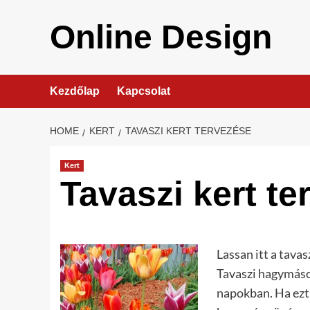
Skip
to
Online Design
content
Kezdőlap
Kapcsolat
HOME
KERT
TAVASZI KERT TERVEZÉSE
Kert
Tavaszi kert te
Lassan itt a tava
Tavaszi hagymáso
napokban. Ha ezt 