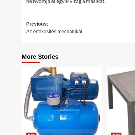
ne nyomja el egyik virág a másikat.
Post
Previous:
Az értékesítés mechanikái
navigation
More Stories