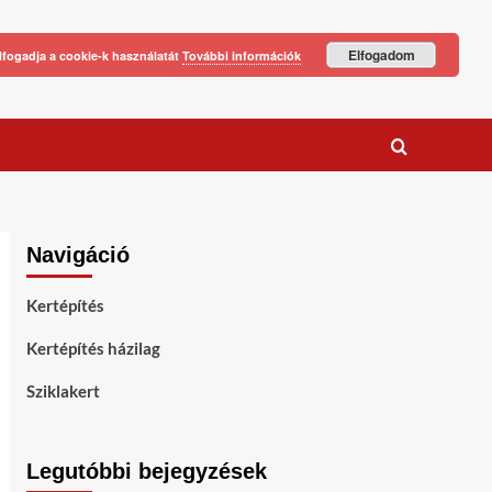
Elfogadom
lfogadja a cookie-k használatát
További információk
Navigáció
Kertépítés
Kertépítés házilag
Sziklakert
Legutóbbi bejegyzések