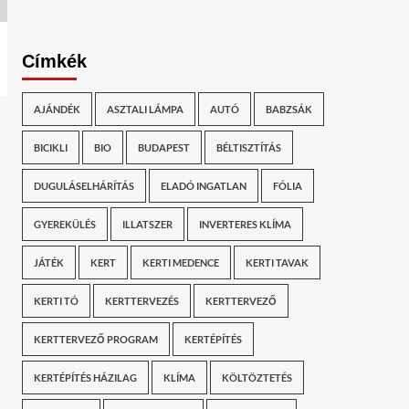
Címkék
AJÁNDÉK
ASZTALI LÁMPA
AUTÓ
BABZSÁK
BICIKLI
BIO
BUDAPEST
BÉLTISZTÍTÁS
DUGULÁSELHÁRÍTÁS
ELADÓ INGATLAN
FÓLIA
GYEREKÜLÉS
ILLATSZER
INVERTERES KLÍMA
JÁTÉK
KERT
KERTI MEDENCE
KERTI TAVAK
KERTI TÓ
KERTTERVEZÉS
KERTTERVEZŐ
KERTTERVEZŐ PROGRAM
KERTÉPÍTÉS
KERTÉPÍTÉS HÁZILAG
KLÍMA
KÖLTÖZTETÉS