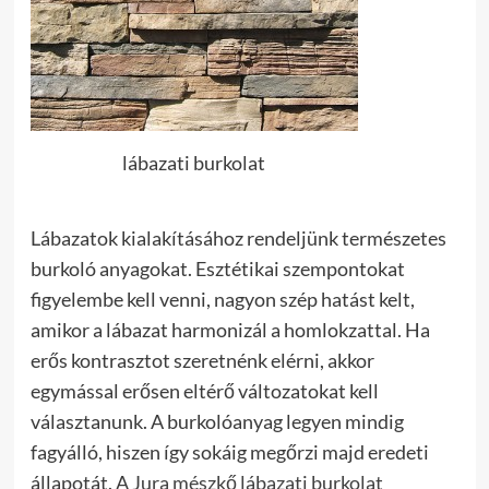
lábazati burkolat
Lábazatok kialakításához rendeljünk természetes
burkoló anyagokat. Esztétikai szempontokat
figyelembe kell venni, nagyon szép hatást kelt,
amikor a lábazat harmonizál a homlokzattal. Ha
erős kontrasztot szeretnénk elérni, akkor
egymással erősen eltérő változatokat kell
választanunk. A burkolóanyag legyen mindig
fagyálló, hiszen így sokáig megőrzi majd eredeti
állapotát. A
Jura mészkő lábazati burkolat