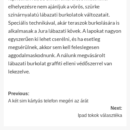
elhelyezésre nem ajánljuk a vörös,
szürke
színárnyalatú lábazati burkolatok
változatait.
Speciális technikával, akár teraszok burkolására is
alkalmasak a Jura lábazati kövek. A lapokat nagyon
egyszerűen ki lehet cserélni, és ha esetleg
megsérülnek, akkor sem kell feleslegesen
aggodalmaskodnunk. A nálunk megvásárolt
lábazati burkolat graffiti elleni védőszerrel van
lekezelve.
Post
Previous:
A két sim kártyás telefon megéri az árát
navigation
Next:
Ipad tokok választéka