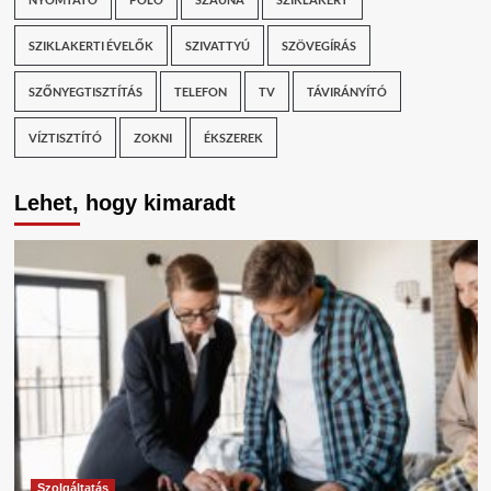
SZIKLAKERTI ÉVELŐK
SZIVATTYÚ
SZÖVEGÍRÁS
SZŐNYEGTISZTÍTÁS
TELEFON
TV
TÁVIRÁNYÍTÓ
VÍZTISZTÍTÓ
ZOKNI
ÉKSZEREK
Lehet, hogy kimaradt
Szolgáltatás