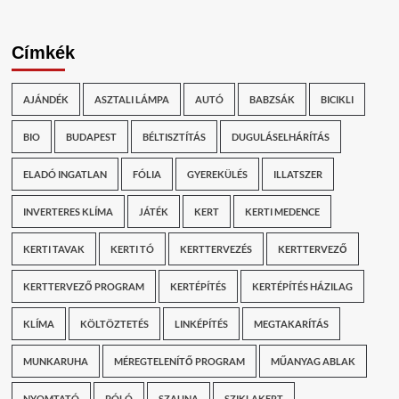
Címkék
AJÁNDÉK
ASZTALI LÁMPA
AUTÓ
BABZSÁK
BICIKLI
BIO
BUDAPEST
BÉLTISZTÍTÁS
DUGULÁSELHÁRÍTÁS
ELADÓ INGATLAN
FÓLIA
GYEREKÜLÉS
ILLATSZER
INVERTERES KLÍMA
JÁTÉK
KERT
KERTI MEDENCE
KERTI TAVAK
KERTI TÓ
KERTTERVEZÉS
KERTTERVEZŐ
KERTTERVEZŐ PROGRAM
KERTÉPÍTÉS
KERTÉPÍTÉS HÁZILAG
KLÍMA
KÖLTÖZTETÉS
LINKÉPÍTÉS
MEGTAKARÍTÁS
MUNKARUHA
MÉREGTELENÍTŐ PROGRAM
MŰANYAG ABLAK
NYOMTATÓ
PÓLÓ
SZAUNA
SZIKLAKERT