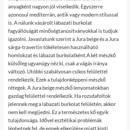
anyagként nagyon jól viselkedik. Egyszerre
azonosul mediterrán, antik vagy modern stílussal
is. A nálunk vásárolt lábazati burkolat
fagyállóságát minőségtanúsítványokkal is tudjuk
igazolni. Javaslatunk szerint a Jura beige és a Jura
sárga-travertin tökéletesen használható
homlokzat és lábazat burkolatként.
A két mészkő
külsőleg ugyanúgy néz ki, csak a vágás iránya
változó. Utóbbi szabályosan csíkos felülettel
rendelkezik. Ezek a tulajdonképpeni mészkő
rétegek. A Jura beige mészkő lenyomatokban
gazdag felülettel rendelkezik. Ha rozsdafoltok
jelennek meg a lábazati burkolat felületén, akkor
nem kell megijedni. Ez a természetes kő egyik
tulajdonsága. Idővel esztétikai problémák
léphetnek fel, de ennek elkerülése miatt kinti