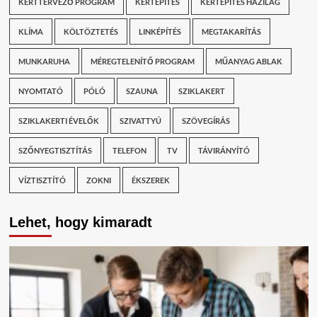
KERTTERVEZŐ PROGRAM
KERTÉPÍTÉS
KERTÉPÍTÉS HÁZILAG
KLÍMA
KÖLTÖZTETÉS
LINKÉPÍTÉS
MEGTAKARÍTÁS
MUNKARUHA
MÉREGTELENÍTŐ PROGRAM
MŰANYAG ABLAK
NYOMTATÓ
PÓLÓ
SZAUNA
SZIKLAKERT
SZIKLAKERTI ÉVELŐK
SZIVATTYÚ
SZÖVEGÍRÁS
SZŐNYEGTISZTÍTÁS
TELEFON
TV
TÁVIRÁNYÍTÓ
VÍZTISZTÍTÓ
ZOKNI
ÉKSZEREK
Lehet, hogy kimaradt