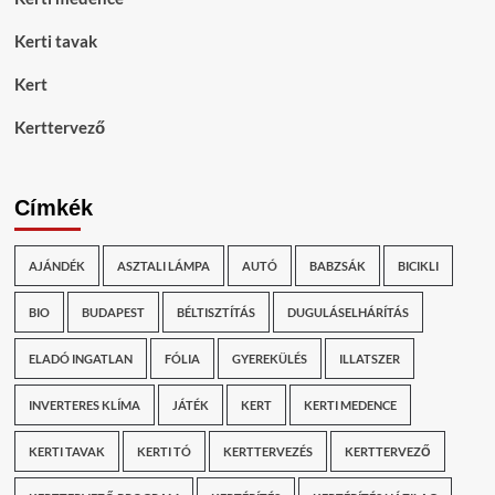
Kerti tavak
Kert
Kerttervező
Címkék
AJÁNDÉK
ASZTALI LÁMPA
AUTÓ
BABZSÁK
BICIKLI
BIO
BUDAPEST
BÉLTISZTÍTÁS
DUGULÁSELHÁRÍTÁS
ELADÓ INGATLAN
FÓLIA
GYEREKÜLÉS
ILLATSZER
INVERTERES KLÍMA
JÁTÉK
KERT
KERTI MEDENCE
KERTI TAVAK
KERTI TÓ
KERTTERVEZÉS
KERTTERVEZŐ