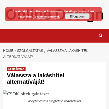
Skip
Online Design
to
A weboldal használatának folytatásával Ön elfogadja a cookie-k
content
Elfogadom
használatát
További információk
Primary
Menu
HOME
SZOLGÁLTATÁS
VÁLASSZA A LAKÁSHITEL
ALTERNATÍVÁJÁT!
Szolgáltatás
Válassza a lakáshitel
alternatíváját!
Megteremti a megfelelő feltételeket