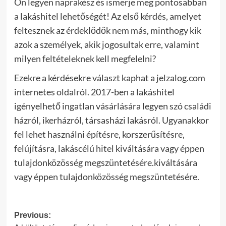
Ön legyen naprakész és ismerje meg pontosabban
a lakáshitel lehetőségét! Az első kérdés, amelyet
feltesznek az érdeklődők nem más, minthogy kik
azok a személyek, akik jogosultak erre, valamint
milyen feltételeknek kell megfelelni?
Ezekre a kérdésekre választ kaphat a jelzalog.com
internetes oldalról. 2017-ben a lakáshitel
igényelhető ingatlan vásárlására legyen szó családi
házról, ikerházról, társasházi lakásról. Ugyanakkor
fel lehet használni építésre, korszerűsítésre,
felújításra, lakáscélú hitel kiváltására vagy éppen
tulajdonközösség megszüntetésére.kiváltására
vagy éppen tulajdonközösség megszüntetésére.
Post
Previous: