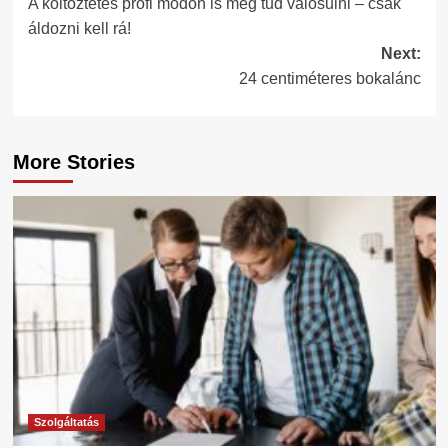
A költöztetés profi módon is meg tud valósulni – csak
navigation
áldozni kell rá!
Next:
24 centiméteres bokalánc
More Stories
Szolgáltatás