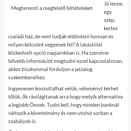
Jó lenne
Megteremti a megfelelő feltételeket
egy
szép,
kertes
családi ház, de nem tudják eldönteni honnan és
milyen kölcsönt vegyenek fel? A
lakáshitel
közkedvelt opció
napjainkban is. Ha szeretne
bővebb információt megtudni ezzel kapcsolatosan,
akkor bizalommal forduljon a jelzalog
szakembereihez.
Ingyenesen konzultálhat velük, véleményt kérhet
tőlük, ők rávilágítanak arra hogy melyik alternatíva
a legjobb Önnek. Tudni kell, hogy minden banknál
változik a követelmény és nem utolsó sorban a
szabályok is.