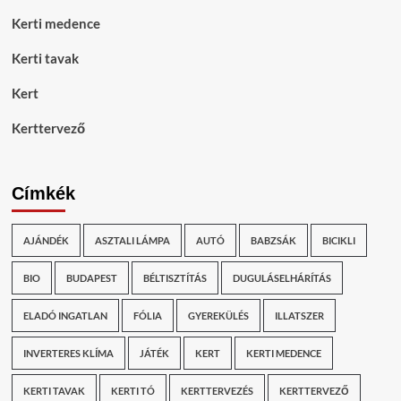
Kerti medence
Kerti tavak
Kert
Kerttervező
Címkék
AJÁNDÉK
ASZTALI LÁMPA
AUTÓ
BABZSÁK
BICIKLI
BIO
BUDAPEST
BÉLTISZTÍTÁS
DUGULÁSELHÁRÍTÁS
ELADÓ INGATLAN
FÓLIA
GYEREKÜLÉS
ILLATSZER
INVERTERES KLÍMA
JÁTÉK
KERT
KERTI MEDENCE
KERTI TAVAK
KERTI TÓ
KERTTERVEZÉS
KERTTERVEZŐ