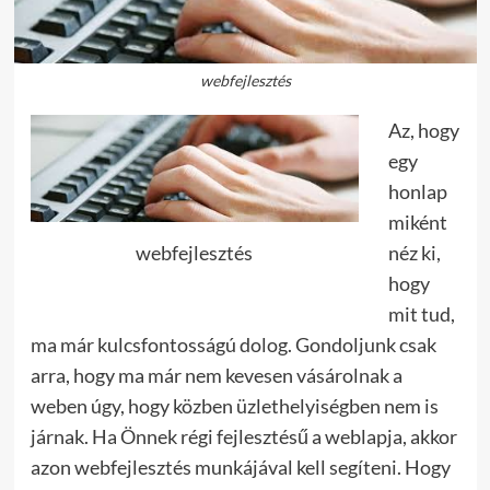
webfejlesztés
Az, hogy
egy
honlap
miként
webfejlesztés
néz ki,
hogy
mit tud,
ma már kulcsfontosságú dolog. Gondoljunk csak
arra, hogy ma már nem kevesen vásárolnak a
weben úgy, hogy közben üzlethelyiségben nem is
járnak. Ha Önnek régi fejlesztésű a weblapja, akkor
azon webfejlesztés munkájával kell segíteni. Hogy