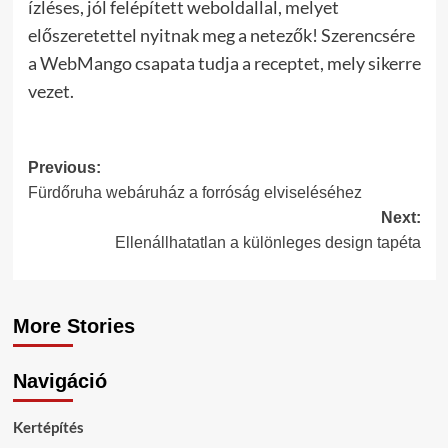
ízléses, jól felépített weboldallal, melyet
előszeretettel nyitnak meg a netezők! Szerencsére
a WebMango csapata tudja a receptet, mely sikerre
vezet.
Post
Previous:
Fürdőruha webáruház a forróság elviseléséhez
navigation
Next:
Ellenállhatatlan a különleges design tapéta
More Stories
Navigáció
Kertépítés