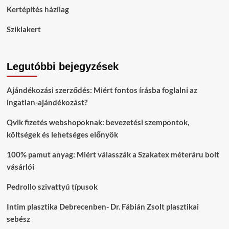
Kertépítés házilag
Sziklakert
Legutóbbi bejegyzések
Ajándékozási szerződés: Miért fontos írásba foglalni az
ingatlan-ajándékozást?
Qvik fizetés webshopoknak: bevezetési szempontok,
költségek és lehetséges előnyök
100% pamut anyag: Miért válasszák a Szakatex méteráru bolt
vásárlói
Pedrollo szivattyú típusok
Intim plasztika Debrecenben- Dr. Fábián Zsolt plasztikai
sebész