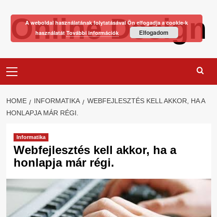
Skip
Online Design
to
A weboldal használatának folytatásával Ön elfogadja a cookie-k
content
Elfogadom
használatát
További információk
Primary
Menu
HOME
INFORMATIKA
WEBFEJLESZTÉS KELL AKKOR, HA A
HONLAPJA MÁR RÉGI.
Informatika
Webfejlesztés kell akkor, ha a
honlapja már régi.