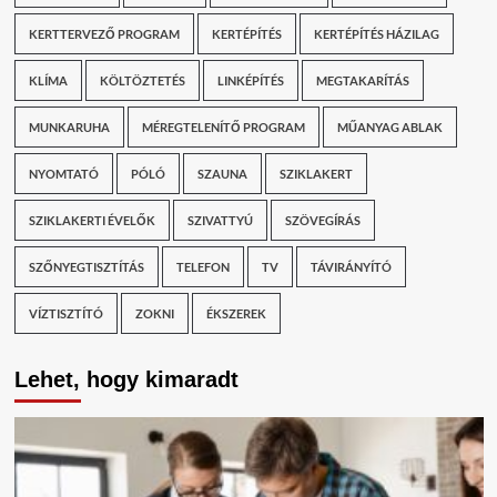
KERTTERVEZŐ PROGRAM
KERTÉPÍTÉS
KERTÉPÍTÉS HÁZILAG
KLÍMA
KÖLTÖZTETÉS
LINKÉPÍTÉS
MEGTAKARÍTÁS
MUNKARUHA
MÉREGTELENÍTŐ PROGRAM
MŰANYAG ABLAK
NYOMTATÓ
PÓLÓ
SZAUNA
SZIKLAKERT
SZIKLAKERTI ÉVELŐK
SZIVATTYÚ
SZÖVEGÍRÁS
SZŐNYEGTISZTÍTÁS
TELEFON
TV
TÁVIRÁNYÍTÓ
VÍZTISZTÍTÓ
ZOKNI
ÉKSZEREK
Lehet, hogy kimaradt