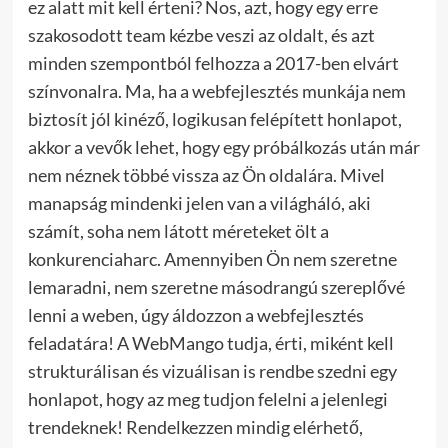
ez alatt mit kell érteni? Nos, azt, hogy egy erre
szakosodott team kézbe veszi az oldalt, és azt
minden szempontból felhozza a 2017-ben elvárt
színvonalra. Ma, ha a webfejlesztés munkája nem
biztosít jól kinéző, logikusan felépített honlapot,
akkor a vevők lehet, hogy egy próbálkozás után már
nem néznek többé vissza az Ön oldalára. Mivel
manapság mindenki jelen van a világháló, aki
számít, soha nem látott méreteket ölt a
konkurenciaharc.
Amennyiben Ön nem szeretne
lemaradni, nem szeretne másodrangú szereplővé
lenni a weben, úgy áldozzon a webfejlesztés
feladatára! A WebMango tudja, érti, miként kell
strukturálisan és vizuálisan is rendbe szedni egy
honlapot, hogy az meg tudjon felelni a jelenlegi
trendeknek! Rendelkezzen mindig elérhető,