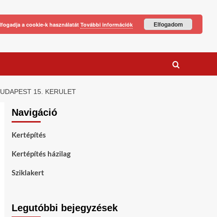
Elfogadom
lfogadja a cookie-k használatát
További információk
UDAPEST 15. KERULET
Navigáció
Kertépítés
Kertépítés házilag
Sziklakert
Legutóbbi bejegyzések