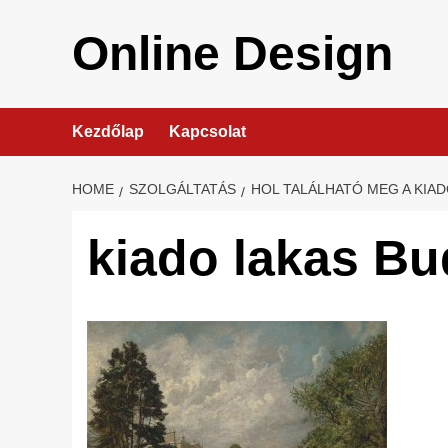
Skip
to
Online Design
content
Kezdőlap
Kapcsolat
HOME
SZOLGÁLTATÁS
HOL TALÁLHATÓ MEG A KIA
kiado lakas Bu