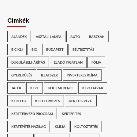
Címkék
AJÁNDÉK
ASZTALI LÁMPA
AUTÓ
BABZSÁK
BICIKLI
BIO
BUDAPEST
BÉLTISZTÍTÁS
DUGULÁSELHÁRÍTÁS
ELADÓ INGATLAN
FÓLIA
GYEREKÜLÉS
ILLATSZER
INVERTERES KLÍMA
JÁTÉK
KERT
KERTI MEDENCE
KERTI TAVAK
KERTI TÓ
KERTTERVEZÉS
KERTTERVEZŐ
KERTTERVEZŐ PROGRAM
KERTÉPÍTÉS
KERTÉPÍTÉS HÁZILAG
KLÍMA
KÖLTÖZTETÉS