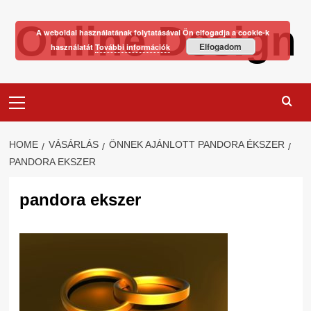
Skip
Online Design
to
A weboldal használatának folytatásával Ön elfogadja a cookie-k
content
Elfogadom
használatát
További információk
Primary
Menu
HOME
VÁSÁRLÁS
ÖNNEK AJÁNLOTT PANDORA ÉKSZER
PANDORA EKSZER
pandora ekszer