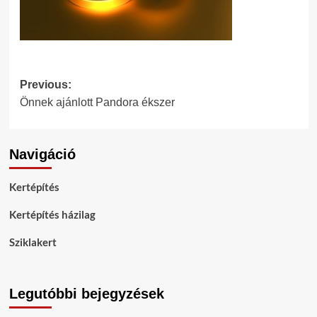
Post
Previous:
Önnek ajánlott Pandora ékszer
navigation
Navigáció
Kertépítés
Kertépítés házilag
Sziklakert
Legutóbbi bejegyzések