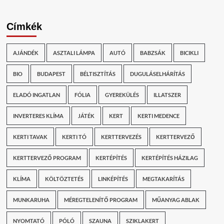
Címkék
AJÁNDÉK
ASZTALI LÁMPA
AUTÓ
BABZSÁK
BICIKLI
BIO
BUDAPEST
BÉLTISZTÍTÁS
DUGULÁSELHÁRÍTÁS
ELADÓ INGATLAN
FÓLIA
GYEREKÜLÉS
ILLATSZER
INVERTERES KLÍMA
JÁTÉK
KERT
KERTI MEDENCE
KERTI TAVAK
KERTI TÓ
KERTTERVEZÉS
KERTTERVEZŐ
KERTTERVEZŐ PROGRAM
KERTÉPÍTÉS
KERTÉPÍTÉS HÁZILAG
KLÍMA
KÖLTÖZTETÉS
LINKÉPÍTÉS
MEGTAKARÍTÁS
MUNKARUHA
MÉREGTELENÍTŐ PROGRAM
MŰANYAG ABLAK
NYOMTATÓ
PÓLÓ
SZAUNA
SZIKLAKERT